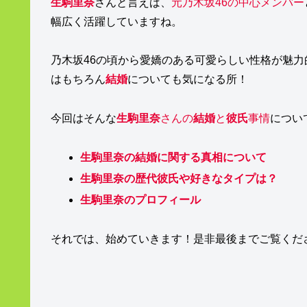
生駒里奈
さんと言えば、
元乃木坂46の中心メンバー
幅広く活躍していますね。
乃木坂46の頃から愛嬌のある可愛らしい性格が魅力
はもちろん
結婚
についても気になる所！
今回はそんな
生駒里奈
さんの
結婚
と
彼氏
事情
につい
生駒里奈の結婚に関する真相について
生駒里奈の歴代彼氏や好きなタイプは？
生駒里奈のプロフィール
それでは、始めていきます！是非最後までご覧くだ