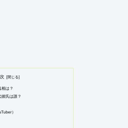
次
真相は？
代彼氏は誰？
uber）