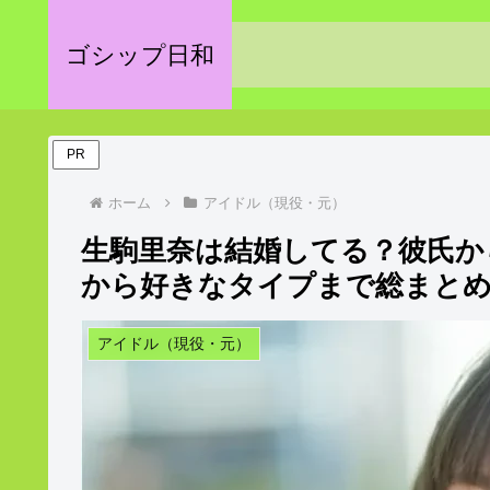
ゴシップ日和
PR
ホーム
アイドル（現役・元）
生駒里奈は結婚してる？彼氏か
から好きなタイプまで総まと
アイドル（現役・元）