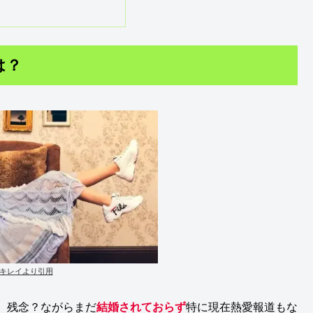
は？
キレイより引用
、残念？ながらまだ
結婚されておらず
特に現在熱愛報道もな