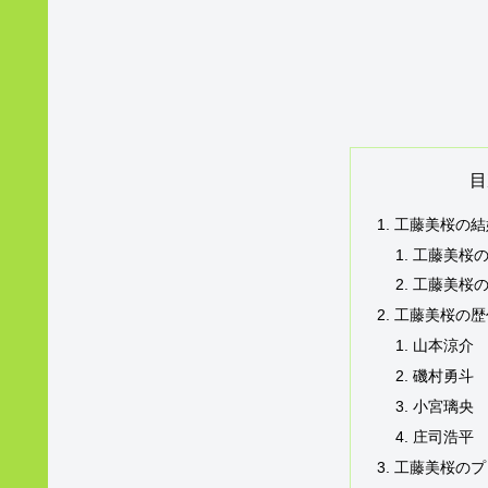
目
工藤美桜の結
工藤美桜
工藤美桜
工藤美桜の歴
山本涼介
磯村勇斗
小宮璃央
庄司浩平
工藤美桜のプ