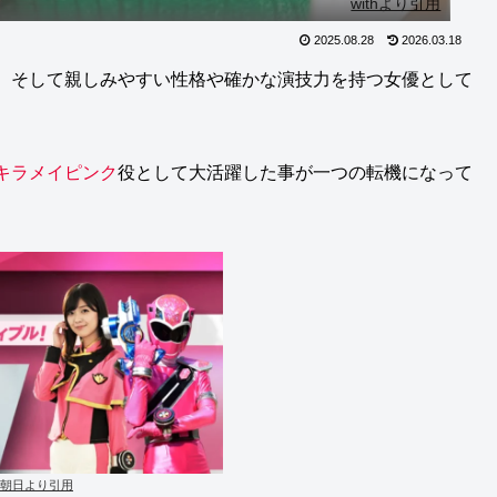
withより引用
2025.08.28
2026.03.18
、そして親しみやすい性格や確かな演技力を持つ女優として
キラメイピンク
役として大活躍した事が一つの転機になって
V朝日より引用