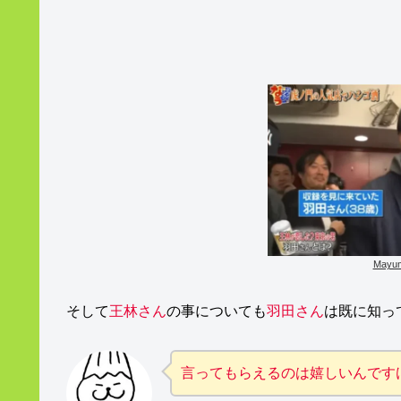
May
そして
王林さん
の事についても
羽田さん
は既に知っ
言ってもらえるのは嬉しいんです