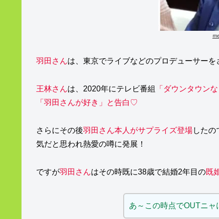
m
羽田さん
は、東京でライブなどのプロデューサーを
王林さん
は、2020年にテレビ番組
「ダウンタウンな
「羽田さんが好き」と告白♡
さらにその後
羽田さん本人がサプライズ登場
したの
気だと思われ熱愛の噂に発展！
ですが
羽田さん
はその時既に38歳で結婚2年目の
既
あ～この時点でOUTニ