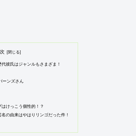
次
歴代彼氏はジャンルもさまざま！
バーンズさん
プはけっこう個性的！？
芸名の由来はやはりリンゴだった件！