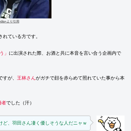
edia+より引用
されている方です。
う」
に出演された際、お酒と共に本音を言い合う企画内で
ですが、
王林さん
がガチで顔を赤らめて照れていた事から本
婚者
でした（汗）
ャけど、羽田さん凄く優しそうな人だニャｗ